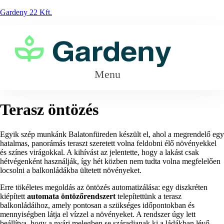
Gardeny 22 Kft.
Menu
Terasz öntözés
Egyik szép munkánk Balatonfüreden készült el, ahol a megrendelő egy
hatalmas, panorámás teraszt szeretett volna feldobni élő növényekkel
és színes virágokkal. A kihívást az jelentette, hogy a lakást csak
hétvégenként használják, így hét közben nem tudta volna megfelelően
locsolni a balkonládákba ültetett növényeket.
Erre tökéletes megoldás az öntözés automatizálása: egy diszkréten
kiépített
automata öntözőrendszert
telepítettünk a terasz
balkonládáihoz, amely pontosan a szükséges időpontokban és
mennyiségben látja el vízzel a növényeket. A rendszer úgy lett
beállítva, hogy a nyári melegben se száradjanak ki a ládákban lévő