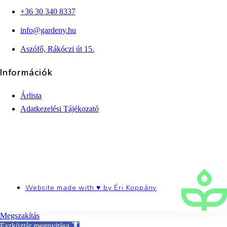
+36 30 340 8337
info@gardeny.hu
Aszófő, Rákóczi út 15.
Információk
Árlista
Adatkezelési Tájékozató
Website made with ♥ by
Éri Koppány
Megszakítás
Eszköztár megnyitása