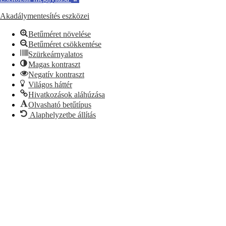
Akadálymentesítés eszközei
Betűméret növelése
Betűméret csökkentése
Szürkeárnyalatos
Magas kontraszt
Negatív kontraszt
Világos háttér
Hivatkozások aláhúzása
Olvasható betűtípus
Alaphelyzetbe állítás