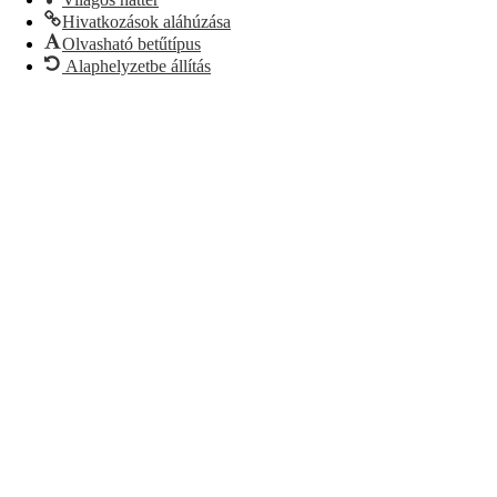
Hivatkozások aláhúzása
Olvasható betűtípus
Alaphelyzetbe állítás