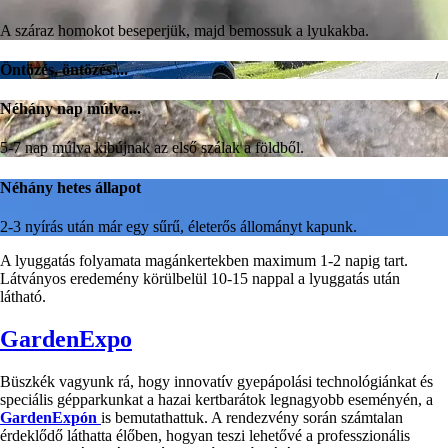
A száraz homokot beseperjük, majd bemossuk a lyukakba.
Öntözés, öntözés....
Néhány nap múlva...
5-7 nap múlva kibújnak az első szálak a földből.
Néhány hetes állapot
2-3 nyírás után már egy sűrű, életerős állományt kapunk.
A lyuggatás folyamata magánkertekben maximum 1-2 napig tart.
Látványos eredemény körülbelül 10-15 nappal a lyuggatás után
látható.
GardenExpo
Büszkék vagyunk rá, hogy innovatív gyepápolási technológiánkat és
speciális gépparkunkat a hazai kertbarátok legnagyobb eseményén, a
GardenExpón
is bemutathattuk. A rendezvény során számtalan
érdeklődő láthatta élőben, hogyan teszi lehetővé a professzionális