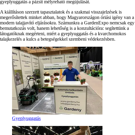
gyeplyuggatás a pázsit mélyreható megújulását.
A kiállításon szerzett tapasztalatok és a szakmai visszajelzések is
megerősítettek minket abban, hogy Magyarországon óriási igény van a
modern talajjavító eljárásokra. Számunkra a GardenExpo nemcsak egy
bemutatkozás volt, hanem lehetőség is a konzultációra: segítettünk a
látogatóknak megérteni, miért a gyeplyuggatás és a kvarchomokos
talajkezelés a kulcs a betegségekkel szembeni védekezésben.
Gyeplyuggatás