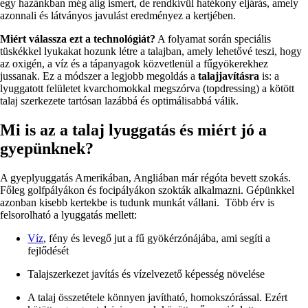
egy hazánkban még alig ismert, de rendkívül hatékony eljárás, amely
azonnali és látványos javulást eredményez a kertjében.
Miért válassza ezt a technológiát?
A folyamat során speciális
tüskékkel lyukakat hozunk létre a talajban, amely lehetővé teszi, hogy
az oxigén, a víz és a tápanyagok közvetlenül a fűgyökerekhez
jussanak. Ez a módszer a legjobb megoldás a
talajjavításra
is: a
lyuggatott felületet kvarchomokkal megszórva (topdressing) a kötött
talaj szerkezete tartósan lazábbá és optimálisabbá válik.
Mi is az a talaj lyuggatás és miért jó a
gyepünknek?
A gyeplyuggatás Amerikában, Angliában már régóta bevett szokás.
Főleg golfpályákon és focipályákon szokták alkalmazni. Gépünkkel
azonban kisebb kertekbe is tudunk munkát vállani. Több érv is
felsorolható a lyuggatás mellett:
Víz
, fény és levegő jut a fű gyökérzónájába, ami segíti a
fejlődését
Talajszerkezet javítás és vízelvezető képesség növelése
A talaj összetétele könnyen javítható, homokszórással. Ezért