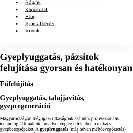
Rólunk
Kapcsolat
Blog
Ajánlatkérés
Áraink
Gyeplyuggatás, pázsitok
felujítása gyorsan és hatékonyan
Fűfelújítás
Gyeplyuggatás, talajjavítás,
gyepregeneráció
Magyarországon még igazi ritkaságnak számító, professzionális
technológiát kínálunk, amellyel végleg elfelejtheti a makacs
gyepbetegségeket. A
gyeplyuggatás
(más néven mélylevegőztetés)