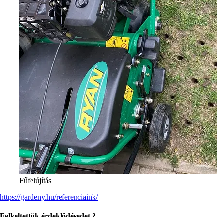
Fűfelújítás
https://gardeny.hu/referenciaink/
Felkeltettük érdeklődésedet ?