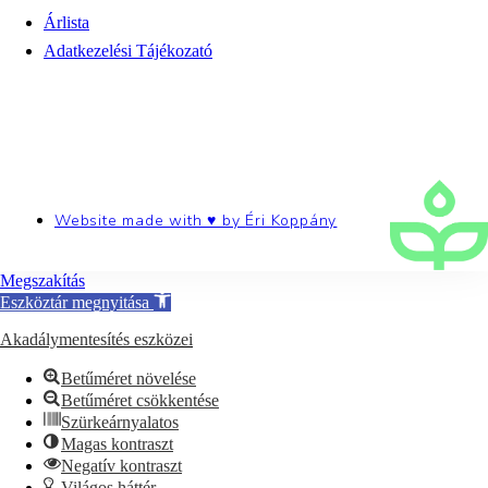
Árlista
Adatkezelési Tájékozató
Website made with ♥ by
Éri Koppány
Megszakítás
Eszköztár megnyitása
Akadálymentesítés eszközei
Betűméret növelése
Betűméret csökkentése
Szürkeárnyalatos
Magas kontraszt
Negatív kontraszt
Világos háttér