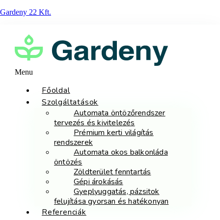
Gardeny 22 Kft.
Menu
Főoldal
Szolgáltatások
Automata öntözőrendszer
tervezés és kivitelezés
Prémium kerti világítás
rendszerek
Automata okos balkonláda
öntözés
Zöldterület fenntartás
Gépi árokásás
Gyeplyuggatás, pázsitok
felujítása gyorsan és hatékonyan
Referenciák