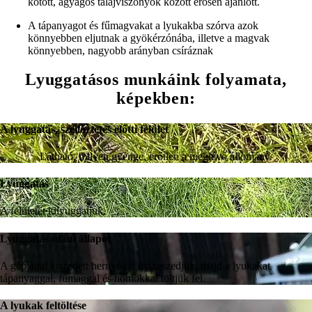
kötött, agyagos talajviszonyok között erősen ajánlott.
A tápanyagot és fűmagvakat a lyukakba szórva azok
könnyebben eljutnak a gyökérzónába, illetve a magvak
könnyebben, nagyobb arányban csíráznak
Lyuggatásos munkáink folyamata,
képekben:
A lyuggatás, szellőztetés előtti felület
Látható, milyen gyenge, erőtlen a meglévő állomány.
Lyuggatás
A felületet kilyuggatjuk.
Lyuggatás utáni állapot
A gép által kiszedett hernyókat összeszedjük, majd a lyukakat
tápanyaggal, fűmaggal és homokkal töltjük fel.
A lyukak feltöltése