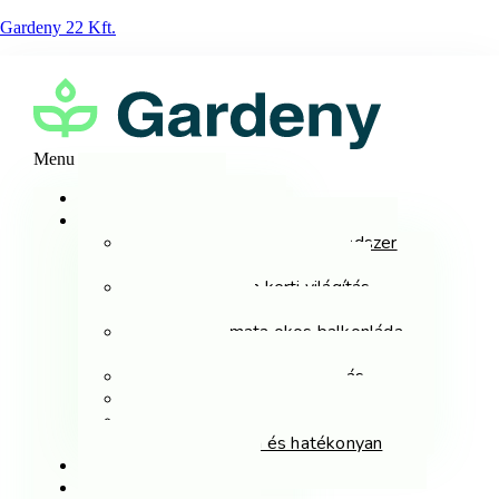
Gardeny 22 Kft.
Menu
Főoldal
Szolgáltatások
Automata öntözőrendszer
tervezés és kivitelezés
Prémium kerti világítás
rendszerek
Automata okos balkonláda
öntözés
Zöldterület fenntartás
Gépi árokásás
Gyeplyuggatás, pázsitok
felujítása gyorsan és hatékonyan
Referenciák
Rólunk