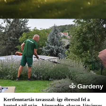
Kertfenntartás tavasszal: így ébreszd fel a
kerted a tél után – könnyedén, okosan, látványos