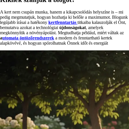
A kert nem csupán munka, hanem a kikapcsolódás helyszíne is – mi
pedig megmutatjuk, hogyan hozhatja ki belőle a maximumot. Blogunk
legújabb írásai a hatékony
kertfenntartás
titkaiba kalauzolják el Önt,
bemutatva azokat a technológiai
újdonságokat
, amelyek
megkönnyítik a növényápolást. Megtudhatja például, miért váltak az
a
utomata öntözőrendszerek
a modern és fenntartható kertek
alapkövévé, és hogyan spórolhatnak Önnek időt és energiát