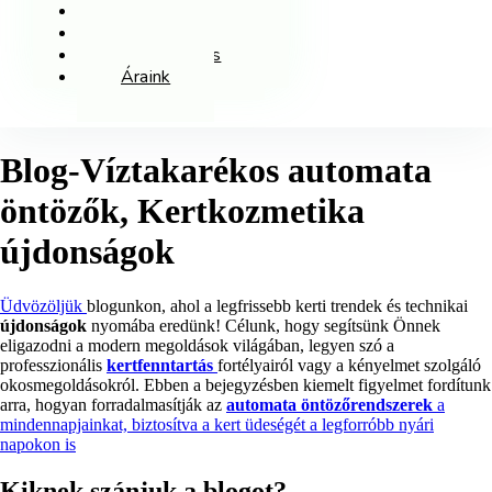
Kapcsolat
Blog
Ajánlatkérés
Áraink
Blog-Víztakarékos automata
öntözők, Kertkozmetika
újdonságok
Üdvözöljük
blogunkon, ahol a legfrissebb kerti trendek és technikai
újdonságok
nyomába eredünk! Célunk, hogy segítsünk Önnek
eligazodni a modern megoldások világában, legyen szó a
professzionális
kertfenntartás
fortélyairól vagy a kényelmet szolgáló
okosmegoldásokról. Ebben a bejegyzésben kiemelt figyelmet fordítunk
arra, hogyan forradalmasítják az
automata öntözőrendszerek
a
mindennapjainkat, biztosítva a kert üdeségét a legforróbb nyári
napokon is
Kiknek szánjuk a blogot?