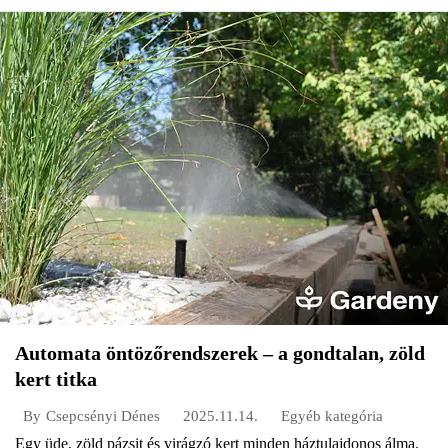
Automata öntözőrendszerek – a gondtalan, zöld
kert titka
2025.11.14.
Egyéb kategória
By
Csepcsényi Dénes
Egy üde, zöld pázsit és virágzó kert minden háztulajdonos álma.