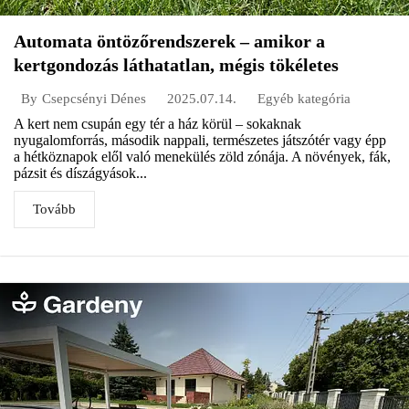
Automata öntözőrendszerek – amikor a
kertgondozás láthatatlan, mégis tökéletes
2025.07.14.
Egyéb kategória
By
Csepcsényi Dénes
A kert nem csupán egy tér a ház körül – sokaknak
nyugalomforrás, második nappali, természetes játszótér vagy épp
a hétköznapok elől való menekülés zöld zónája. A növények, fák,
pázsit és díszágyások...
Tovább