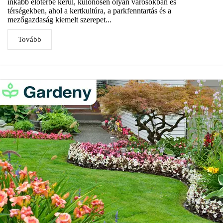
inkább előtérbe kerül, különösen olyan városokban és
térségekben, ahol a kertkultúra, a parkfenntartás és a
mezőgazdaság kiemelt szerepet...
Tovább