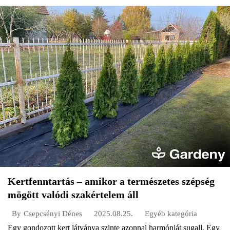
Kertfenntartás – amikor a természetes szépség
mögött valódi szakértelem áll
2025.08.25.
Egyéb kategória
By
Csepcsényi Dénes
Egy gondozott kert látványa szinte azonnal harmóniát sugall. Egy