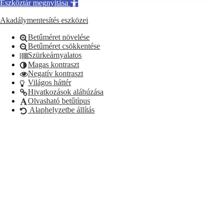
Eszköztár megnyitása
Akadálymentesítés eszközei
Betűméret növelése
Betűméret csökkentése
Szürkeárnyalatos
Magas kontraszt
Negatív kontraszt
Világos háttér
Hivatkozások aláhúzása
Olvasható betűtípus
Alaphelyzetbe állítás