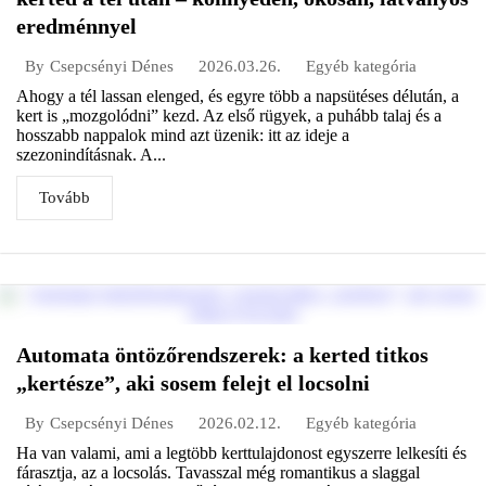
eredménnyel
2026.03.26.
Egyéb kategória
By
Csepcsényi Dénes
Ahogy a tél lassan elenged, és egyre több a napsütéses délután, a
kert is „mozgolódni” kezd. Az első rügyek, a puhább talaj és a
hosszabb nappalok mind azt üzenik: itt az ideje a
szezonindításnak. A...
Tovább
Automata öntözőrendszerek: a kerted titkos
„kertésze”, aki sosem felejt el locsolni
2026.02.12.
Egyéb kategória
By
Csepcsényi Dénes
Ha van valami, ami a legtöbb kerttulajdonost egyszerre lelkesíti és
fárasztja, az a locsolás. Tavasszal még romantikus a slaggal