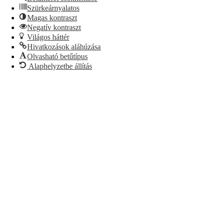
Szürkeárnyalatos
Magas kontraszt
Negatív kontraszt
Világos háttér
Hivatkozások aláhúzása
Olvasható betűtípus
Alaphelyzetbe állítás