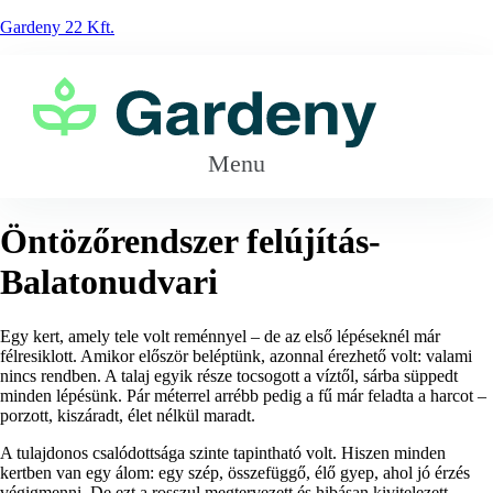
Gardeny 22 Kft.
Menu
Öntözőrendszer felújítás-
Balatonudvari
Egy kert, amely tele volt reménnyel – de az első lépéseknél már
félresiklott. Amikor először beléptünk, azonnal érezhető volt: valami
nincs rendben. A talaj egyik része tocsogott a víztől, sárba süppedt
minden lépésünk. Pár méterrel arrébb pedig a fű már feladta a harcot –
porzott, kiszáradt, élet nélkül maradt.
A tulajdonos csalódottsága szinte tapintható volt. Hiszen minden
kertben van egy álom: egy szép, összefüggő, élő gyep, ahol jó érzés
végigmenni. De ezt a rosszul megtervezett és hibásan kivitelezett