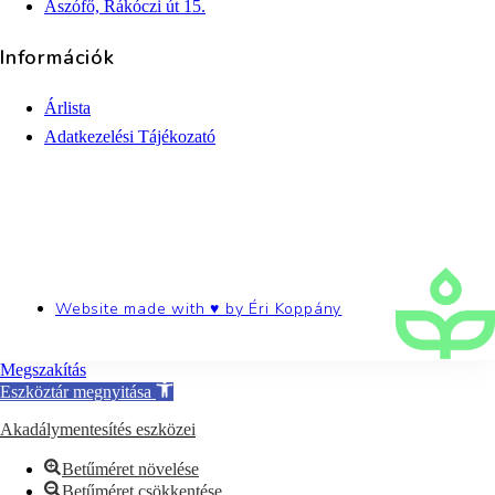
Aszófő, Rákóczi út 15.
Információk
Árlista
Adatkezelési Tájékozató
Website made with ♥ by
Éri Koppány
Megszakítás
Eszköztár megnyitása
Akadálymentesítés eszközei
Betűméret növelése
Betűméret csökkentése