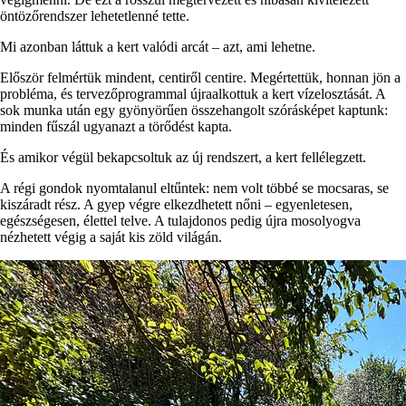
öntözőrendszer lehetetlenné tette.
Mi azonban láttuk a kert valódi arcát – azt, ami lehetne.
Először felmértük mindent, centiről centire. Megértettük, honnan jön a
probléma, és tervezőprogrammal újraalkottuk a kert vízelosztását. A
sok munka után egy gyönyörűen összehangolt szórásképet kaptunk:
minden fűszál ugyanazt a törődést kapta.
És amikor végül bekapcsoltuk az új rendszert, a kert fellélegzett.
A régi gondok nyomtalanul eltűntek: nem volt többé se mocsaras, se
kiszáradt rész. A gyep végre elkezdhetett nőni – egyenletesen,
egészségesen, élettel telve. A tulajdonos pedig újra mosolyogva
nézhetett végig a saját kis zöld világán.