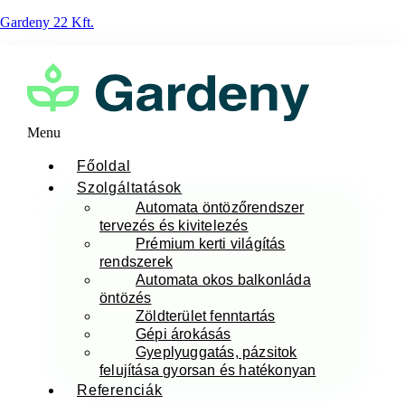
Gardeny 22 Kft.
Menu
Főoldal
Szolgáltatások
Automata öntözőrendszer
tervezés és kivitelezés
Prémium kerti világítás
rendszerek
Automata okos balkonláda
öntözés
Zöldterület fenntartás
Gépi árokásás
Gyeplyuggatás, pázsitok
felujítása gyorsan és hatékonyan
Referenciák