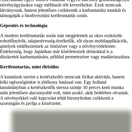
növényágyásokra vagy méhbarát réti keverékekre. Ezek nemcsak
látványosak, hanem jelentősen csökkentik a karbantartási munkát és
támogatják a biodiverzitást kertfenntartás során.
Gépesítés és technológia
A modern kertfenntartás során már megjelentek az okos eszközök:
robotfűnyírók, talajnedvesség-érzékelők, sőt olyan mobilapplikációk,
amelyek emlékeztetnek az öntözésre vagy a növényvédelemre.
Érdekesség, hogy Japánban már kísérleteznek drónokkal is a
díszkertek karbantartására, például permetezésre vagy madárriasztásra.
Kertfenntartás, mint életstílus
A kutatások szerint a kertészkedés nemcsak fizikai aktivitás, hanem
lelki egészségünkre is jótékony hatással van. Egy holland
tanulmányban a kertészkedők stressz-szintje 30 perces kerti munka
után jelentősen alacsonyabb volt, mint azoké, akik beltérben olvastak.
A növényekkel való kapcsolat tehát bizonyítottan csökkenti a
szorongást és javítja a közérzetet.