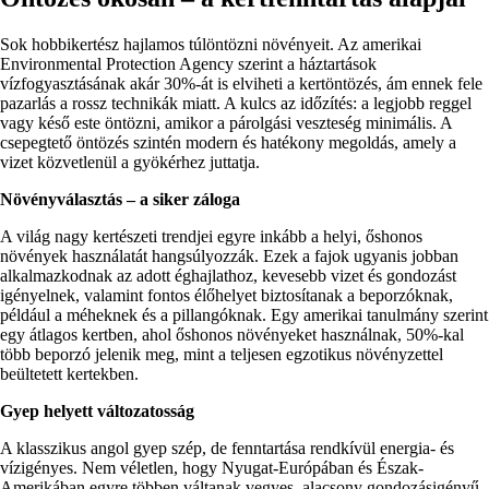
Sok hobbikertész hajlamos túlöntözni növényeit. Az amerikai
Environmental Protection Agency szerint a háztartások
vízfogyasztásának akár 30%-át is elviheti a kertöntözés, ám ennek fele
pazarlás a rossz technikák miatt. A kulcs az időzítés: a legjobb reggel
vagy késő este öntözni, amikor a párolgási veszteség minimális. A
csepegtető öntözés szintén modern és hatékony megoldás, amely a
vizet közvetlenül a gyökérhez juttatja.
Növényválasztás – a siker záloga
A világ nagy kertészeti trendjei egyre inkább a helyi, őshonos
növények használatát hangsúlyozzák. Ezek a fajok ugyanis jobban
alkalmazkodnak az adott éghajlathoz, kevesebb vizet és gondozást
igényelnek, valamint fontos élőhelyet biztosítanak a beporzóknak,
például a méheknek és a pillangóknak. Egy amerikai tanulmány szerint
egy átlagos kertben, ahol őshonos növényeket használnak, 50%-kal
több beporzó jelenik meg, mint a teljesen egzotikus növényzettel
beültetett kertekben.
Gyep helyett változatosság
A klasszikus angol gyep szép, de fenntartása rendkívül energia- és
vízigényes. Nem véletlen, hogy Nyugat-Európában és Észak-
Amerikában egyre többen váltanak vegyes, alacsony gondozásigényű