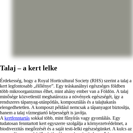
Talaj – a kert lelke
Érdekesség, hogy a Royal Horticultural Society (RHS) szerint a talaj a
kert legfontosabb „élőlénye”. Egy teáskanálnyi egészséges földben
több mikroorganizmus élhet, mint ahány ember van a Földön. A talaj
minősége közvetlenül meghatározza a növények egészségét, így a
rendszeres tápanyag-utánpótlás, komposztálás és a talajtakarás
elengedhetetlen. A komposzt például nemcsak a tápanyagot biztosítja,
hanem a talaj vízmegtartó képességét is javítja.
A
kertfenntartás
sokkal több, mint fűnyírás vagy gyomlálás. Egy
tudatosan fenntartott kert egyszerre szolgálja a környezetvédelmet, a
biodiverzitás megőrzését és a saját testi-lelki egészségünket. A kulcs az