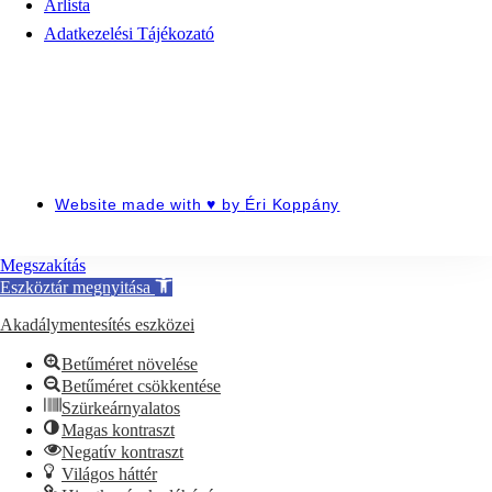
Árlista
Adatkezelési Tájékozató
Website made with ♥ by
Éri Koppány
Megszakítás
Eszköztár megnyitása
Akadálymentesítés eszközei
Betűméret növelése
Betűméret csökkentése
Szürkeárnyalatos
Magas kontraszt
Negatív kontraszt
Világos háttér