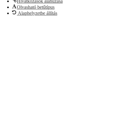
Hivatkozások aláhúzása
Olvasható betűtípus
Alaphelyzetbe állítás