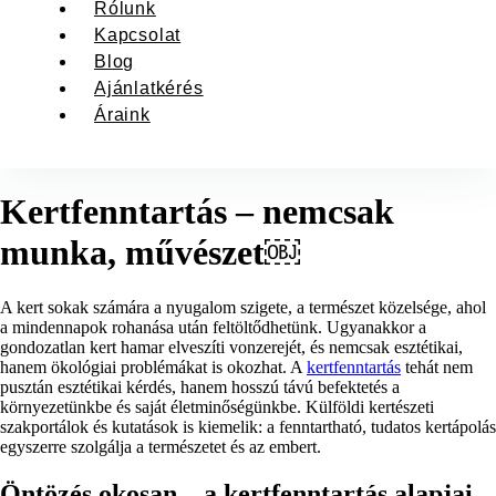
Rólunk
Kapcsolat
Blog
Ajánlatkérés
Áraink
Kertfenntartás – nemcsak
munka, művészet￼
A kert sokak számára a nyugalom szigete, a természet közelsége, ahol
a mindennapok rohanása után feltöltődhetünk. Ugyanakkor a
gondozatlan kert hamar elveszíti vonzerejét, és nemcsak esztétikai,
hanem ökológiai problémákat is okozhat. A
kertfenntartás
tehát nem
pusztán esztétikai kérdés, hanem hosszú távú befektetés a
környezetünkbe és saját életminőségünkbe. Külföldi kertészeti
szakportálok és kutatások is kiemelik: a fenntartható, tudatos kertápolás
egyszerre szolgálja a természetet és az embert.
Öntözés okosan – a kertfenntartás alapjai