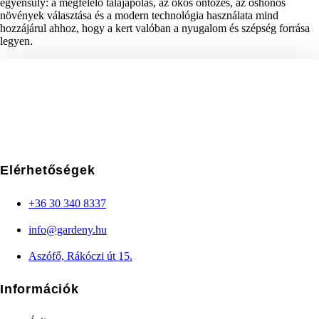
egyensúly: a megfelelő talajápolás, az okos öntözés, az őshonos
növények választása és a modern technológia használata mind
hozzájárul ahhoz, hogy a kert valóban a nyugalom és szépség forrása
legyen.
Elérhetőségek
+36 30 340 8337
info@gardeny.hu
Aszófő, Rákóczi út 15.
Információk